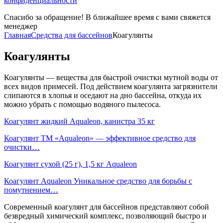
конфиденциальности
Спасибо за обращение! В ближайшее время с вами свяжется
менеджер
Главная
Средства для бассейнов
Коагулянты
Коагулянты
Коагулянты — вещества для быстрой очистки мутной воды от
всех видов примесей. Под действием коагулянта загрязнители
слипаются в хлопья и оседают на дно бассейна, откуда их
можно убрать с помощью водяного пылесоса.
Коагулянт жидкий Aqualeon, канистра 35 кг
Коагулянт ТМ «Aqualeon» — эффективное средство для
очистки…
Коагулянт сухой (25 г), 1,5 кг Aqualeon
Коагулянт Aqualeon Уникальное средство для борьбы с
помутнением…
Современный коагулянт для бассейнов представляют собой
безвредный химический комплекс, позволяющий быстро и