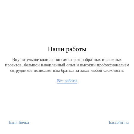
Отправляя заявку, вы соглашаетесь
с политикой конфиденциальности
Наши работы
Внушительное количество самых разнообразных и сложных
проектов, большой накопленный опыт и высокий профессионализм
сотрудников позволяет нам браться за заказ любой сложности.
Все работы
Баня-бочка
Бассейн на Ж