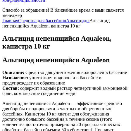
конфиденциальности
Спасибо за обращение! В ближайшее время с вами свяжется
менеджер
Главная
Средства для бассейнов
Альгициды
Альгицид
непенящийся Aqualeon, канистра 10 кг
Альгицид непенящийся Aqualeon,
канистра 10 кг
Альгицид непенящийся Aqualeon
Описание:
Средство для уничтожения водорослей в бассейне
Назначение:
уничтожает водоросли в бассейне и
предупреждает их образование
Состав:
содержит водный раствор четвертичной аммониевой
соли, комплексное соединение меди.
Альгицид непенящийся Aqualeon — эффективное средство
для борьбы с водорослями в частных и общественных
бассейнах. Канистры 10 кг хватит для обслуживания
достаточно большого бассейна в течение сезона (этого
количества достаточно примерно на 20 профилактических
обработок бассейна объемом 50 кубометров). Препарат