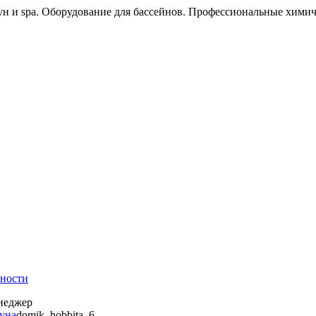
ун и spa. Оборудование для бассейнов. Профессиональные химич
ности
енеджер
ауна
domik_hobbita_6